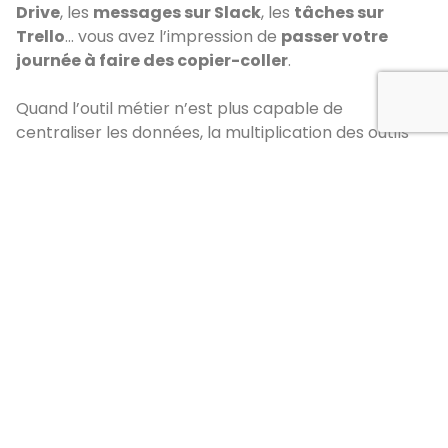
Drive
, les
messages sur Slack
, les
tâches sur
Trello
… vous avez l’impression de
passer votre
journée à faire des copier-coller
.
Quand l’outil métier n’est plus capable de
centraliser les données, la multiplication des outils
nuit à la productivité et augmente les risques
d’erreur.
Les signes qui alertent :
Données dupliquées
entre plusieurs outils
Difficultés à retrouver la bonne
information
Erreurs de saisie
fréquentes
Perte de temps
dans la recherche ou la