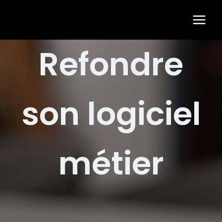
Aller
Main
au
Men
contenu
Refondre
son logiciel
métier