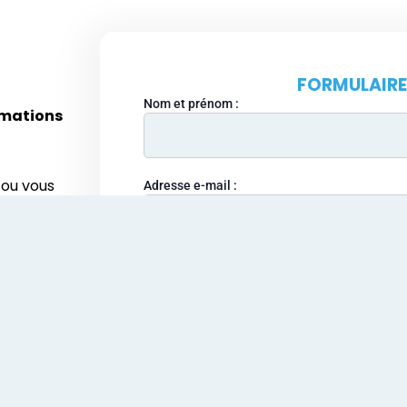
FORMULAIRE
Nom et prénom :
rmations
 ou vous
Adresse e-mail :
ire.
s délais.
Organisation :
Téléphone :