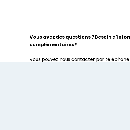
Vous avez des questions ? Besoin d'info
complémentaires ?
Vous pouvez nous contacter par téléphone
inscrire à l'atelier en remplissant ce formula
Nous vous recontacterons dans les plus bref
Adresse
21 Rue des Coquelicots,