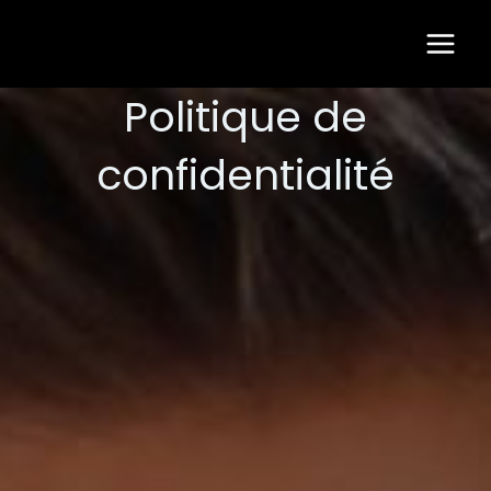
Aller
Main
au
Men
contenu
Politique de
confidentialité