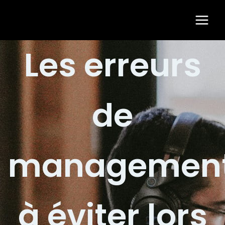
Aller
Main
au
Men
contenu
Les erreurs
de
managemen
à éviter lors